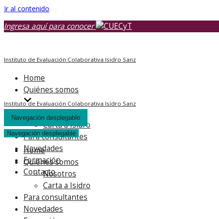
Ir al contenido
Ingresa aquí para conocer
Instituto de Evaluación Colaborativa Isidro Sanz
Home
Quiénes somos
Instituto de Evaluación Colaborativa Isidro Sanz
Nosotros
Navegación desplegable
Carta a Isidro
Navegación desplegable
Para consultantes
Novedades
Home
Formación
Quiénes somos
Contacto
Nosotros
Carta a Isidro
Para consultantes
Novedades