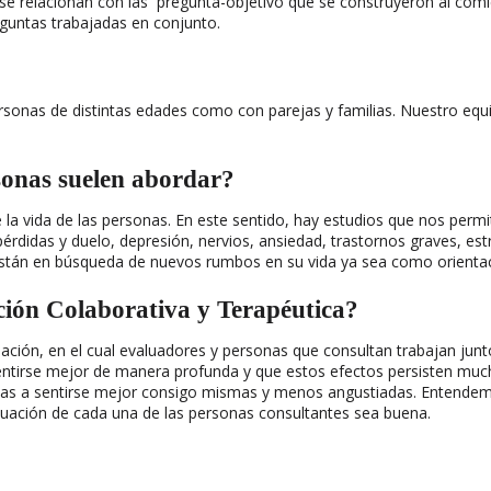
 se relacionan con las pregunta-objetivo que se construyeron al comie
eguntas trabajadas en conjunto.
rsonas de distintas edades como con parejas y familias. Nuestro equi
rsonas suelen abordar?
e la vida de las personas. En este sentido, hay estudios que nos pe
didas y duelo, depresión, nervios, ansiedad, trastornos graves, estré
están en búsqueda de nuevos rumbos en su vida ya sea como orientaci
ción Colaborativa y Terapéutica?
ón, en el cual evaluadores y personas que consultan trabajan juntos 
ntirse mejor de manera profunda y que estos efectos persisten much
 a sentirse mejor consigo mismas y menos angustiadas. Entendemos
luación de cada una de las personas consultantes sea buena.