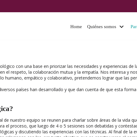
Home
Quiénes somos
Par
cológico con una base en priorizar las necesidades y experiencias 
a en el respeto, la colaboración mutua y la empatía. Nos interesa 
 vínculo humano, empático y colaborativo, pretendemos lograr que las
versos países han desarrollado y que dan cuenta de que esta forma 
gica?
l de nuestro equipo se reunen para charlar sobre áreas de la vida qu
el proceso, que luego de 4 o 5 sesiones son debatidas y contestadas 
gicas y discutiendo las experiencias con las técnicas. Al final de la