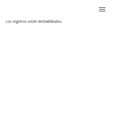
Ir
al
Los registros están deshabilitados.
contenido